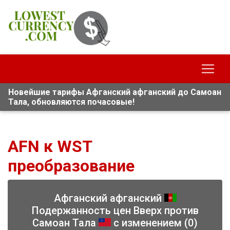
Новейшие тарифы Афганский афганский до Самоан
Тала, обновляются почасовые!
AFN к WST
преобразование
Афганский афганский
Подержанность цен Вверх против
Самоан Тала
с изменением (0)