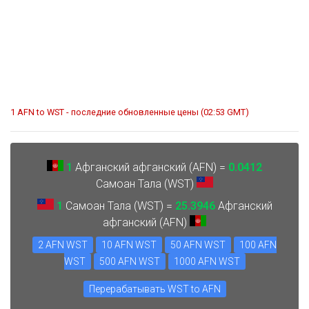
1 AFN to WST - последние обновленные цены (02:53 GMT)
1
Афганский афганский (AFN) =
0.0412
Самоан Тала (WST)
1
Самоан Тала (WST) =
25.3946
Афганский
афганский (AFN)
2 AFN WST
10 AFN WST
50 AFN WST
100 AFN
WST
500 AFN WST
1000 AFN WST
Перерабатывать WST to AFN