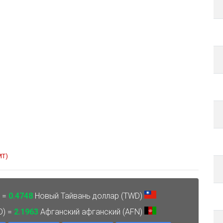
MT)
) =
0.4748
Новый Тайвань доллар (TWD)
D) =
2.1963
Афганский афганский (AFN)