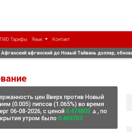
TWD Тарифы
Язык
Контакт
Афганский афганский до Новый Тайвань доллар, обнов
ование
ржанность цен Вверх против Новый
ем (0.005) пипсов (1.065%) во время
ерг 06-08-2026, с ценой
0.474805
🔼, по
ткрытия утром было
0.469703