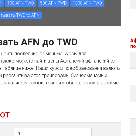
D
100 AFN TWD
500 AFN TWD
1000 AFN TWD
тывать TWD to AFN
вать AFN до TWD
Аф
по
 найти последние обменные курсы для
также можете найти цены Афганский афганский to
 в таблице ниже. Наши курсы преобразования валюты
и рассчитываются трейдерами, бизнесменами и
рая является живой, точной и обновленной в режиме
ют