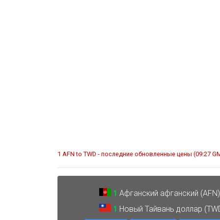
1 AFN to TWD - последние обновленные цены (09:27 G
1
Афганский афганский (AFN
1
Новый Тайвань доллар (TW