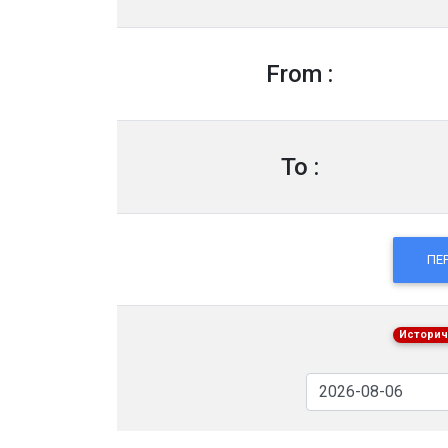
From :
To :
ПЕ
Историч