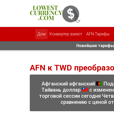
Дом
Конвертер валют
AFN Тарифы
Новейшие тарифы 
AFN к TWD преобраз
Афганский афганский
Поде
Тайвань доллар
с изменени
торговой сессии сегодня Четв
сравнению с ценой о