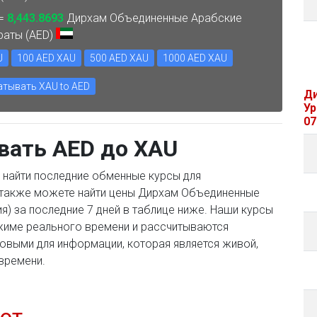
 =
8,443.8693
Дирхам Объединенные Арабские
раты (AED)
U
100 AED XAU
500 AED XAU
1000 AED XAU
атывать XAU to AED
Ди
Ур
07
вать AED до XAU
 найти последние обменные курсы для
 также можете найти цены Дирхам Объединенные
я) за последние 7 дней в таблице ниже. Наши курсы
жиме реального времени и рассчитываются
ковыми для информации, которая является живой,
времени.