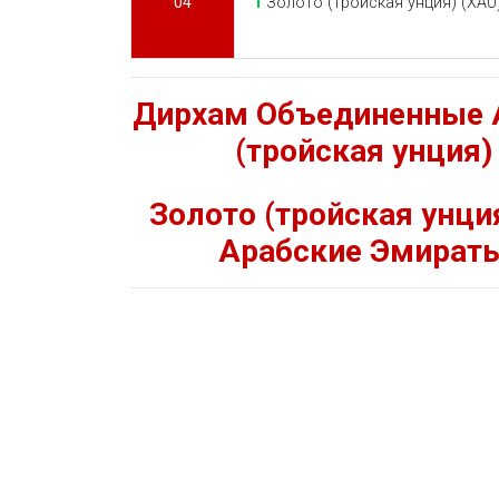
04
1
Золото (тройская унция) (XAU
Дирхам Объединенные 
(тройская унция
Золото (тройская унц
Арабские Эмират