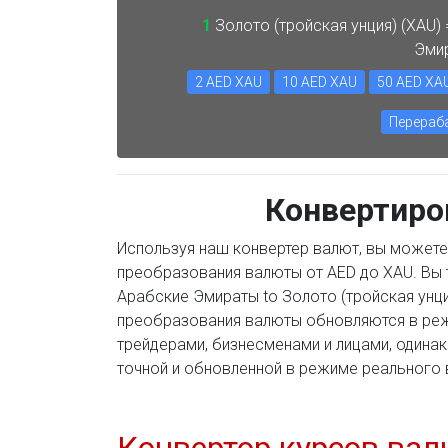
1
Золото (тройская унция) (XAU)
Эми
2 AED XAU
10 AED XAU
50 AED XA
Перераб
Конвертиро
Используя наш конвертер валют, вы можете
преобразования валюты от AED до XAU. Вы
Арабские Эмираты to Золото (тройская унци
преобразования валюты обновляются в ре
трейдерами, бизнесменами и лицами, одина
точной и обновленной в режиме реального 