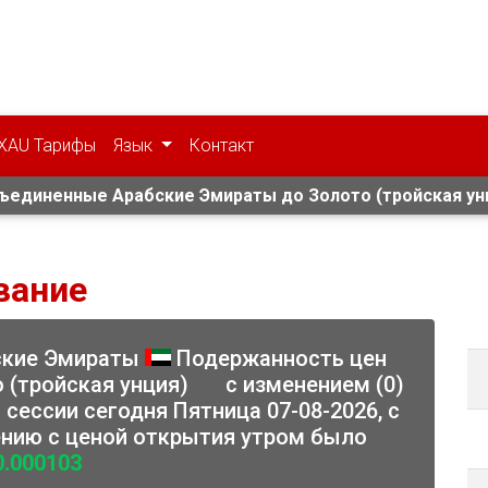
XAU Тарифы
Язык
Контакт
единенные Арабские Эмираты до Золото (тройская унц
вание
ские Эмираты
Подержанность цен
 (тройская унция)
с изменением (0)
 сессии сегодня Пятница 07-08-2026, с
нению с ценой открытия утром было
0.000103