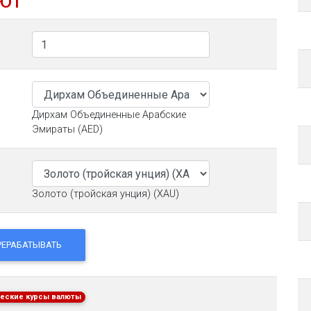
ют
Дирхам Объединенные Арабские
Эмираты (AED)
Золото (тройская унция) (XAU)
РЕРАБАТЫВАТЬ
еские курсы валюты