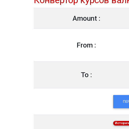
Конвертор курсов вал
Amount :
From :
To :
ПЕ
Историч