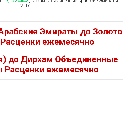
) =
7,122.4842
Дирхам Объединенные Арабские Эмираты
(AED)
Арабские Эмираты до Золото
) Расценки ежемесячно
ия) до Дирхам Объединенные
ы Расценки ежемесячно