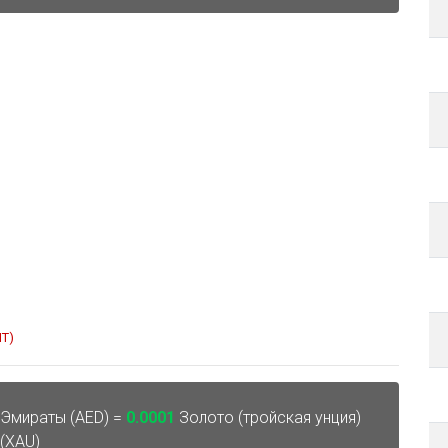
MT)
Эмираты (AED) =
0.0001
Золото (тройская унция)
(XAU)