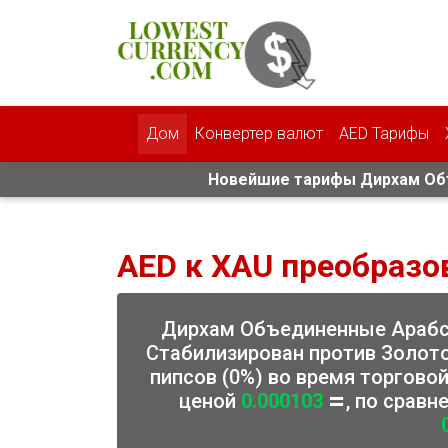
Дом
Конвертер валют
AED Тарифы
Новейшие тарифы Дирхам Объ
AED к XAU преобразо
Дирхам Объединенные Араб
Стабилизирован против Золото
пипсов (0%) во время торговой
ценой
0.000103
, по срав
⏸