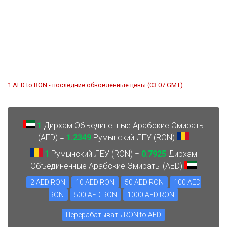
1 AED to RON - последние обновленные цены (03:07 GMT)
1
Дирхам Объединенные Арабские Эмираты
(AED) =
1.2349
Румынский ЛЕУ (RON)
1
Румынский ЛЕУ (RON) =
0.7925
Дирхам
Объединенные Арабские Эмираты (AED)
2 AED RON
10 AED RON
50 AED RON
100 AED
RON
500 AED RON
1000 AED RON
Перерабатывать RON to AED