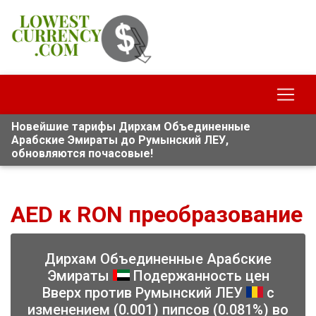
Новейшие тарифы Дирхам Объединенные
Арабские Эмираты до Румынский ЛЕУ,
обновляются почасовые!
AED к RON преобразование
Дирхам Объединенные Арабские
Эмираты
Подержанность цен
Вверх против Румынский ЛЕУ
с
изменением (0.001) пипсов (0.081%) во