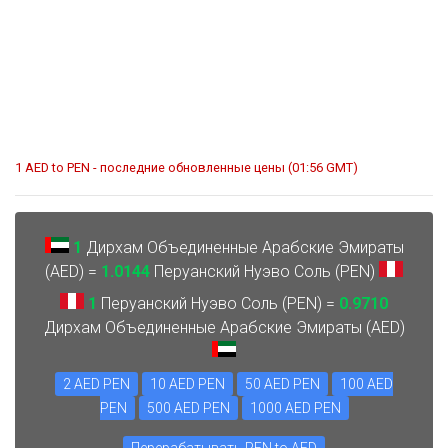
1 AED to PEN - последние обновленные цены (01:56 GMT)
1
Дирхам Объединенные Арабские Эмираты
(AED) =
1.0144
Перуанский Нуэво Соль (PEN)
1
Перуанский Нуэво Соль (PEN) =
0.9710
Дирхам Объединенные Арабские Эмираты (AED)
2 AED PEN
10 AED PEN
50 AED PEN
100 AED
PEN
500 AED PEN
1000 AED PEN