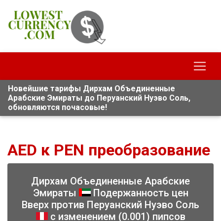
Новейшие тарифы Дирхам Объединенные
Арабские Эмираты до Перуанский Нуэво Соль,
обновляются почасовые!
AED к PEN преобразование
Дирхам Объединенные Арабские
Эмираты
Подержанность цен
Вверх против Перуанский Нуэво Соль
с изменением (0.001) пипсов