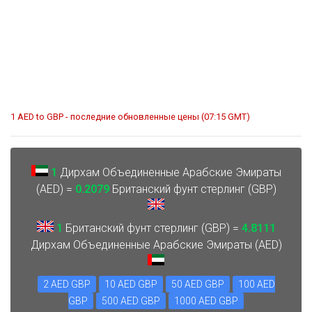
1 AED to GBP - последние обновленные цены (07:15 GMT)
1
Дирхам Объединенные Арабские Эмираты
(AED) =
0.2079
Британский фунт стерлинг (GBP)
1
Британский фунт стерлинг (GBP) =
4.8111
Дирхам Объединенные Арабские Эмираты (AED)
2 AED GBP
10 AED GBP
50 AED GBP
100 AED
GBP
500 AED GBP
1000 AED GBP