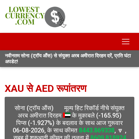
नवीनतम सोना (ट्रॉय औंस) से संयुक्त अरब अमीरात दिरहम दरें, प्रति घंटा
अपडेट!
XAU से AED रूपांतरण
सोना (ट्रॉय औंस)
मूल्य हिट रिकॉर्ड नीचे संयुक्त
अरब अमीरात दिरहम
के मुकाबले (-165.95)
पिप्स (-1.927%) के बदलाव के साथ आज गुरूवार
06-08-2026, के साथ कीमत
8443.869338
, 🔽 ,
सुबह में शुरुआती कीमत की तुलना में
8609.818924