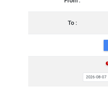
From :
To :