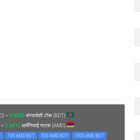
MD) =
0.3085
बांग्लादेशी टोक (BDT)
) =
3.2412
आर्मेनियाई नाटक (AMD)
T
100 AMD BDT
500 AMD BDT
1000 AMD BDT