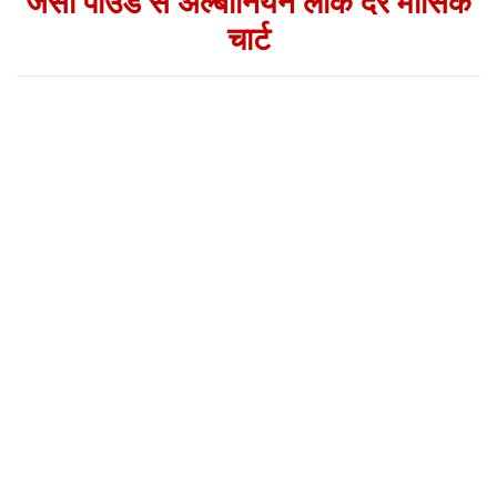
जर्सी पाउंड से अल्बानियन लीक दरें मासिक
चार्ट