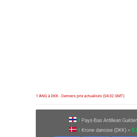
1 ANG à DKK - Derniers prix actualisés (04:32 GMT)
1
Pays-Bas Antillean Guilde
1
Krone danoise (DKK) =
0.