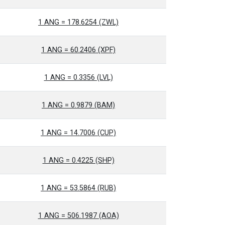
1 ANG = 178.6254 (ZWL)
1 ANG = 60.2406 (XPF)
1 ANG = 0.3356 (LVL)
1 ANG = 0.9879 (BAM)
1 ANG = 14.7006 (CUP)
1 ANG = 0.4225 (SHP)
1 ANG = 53.5864 (RUB)
1 ANG = 506.1987 (AOA)