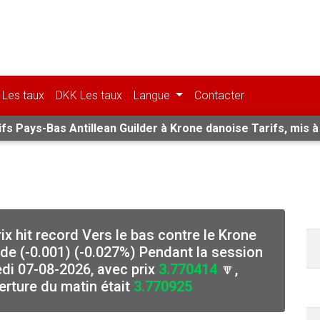
Les taux
DKK Les taux
Langue
Contacter
ifs Pays-Bas Antillean Guilder à Krone danoise Tarifs, mis à 
ix hit record Vers le bas contre le Krone
e (-0.001) (-0.027%) Pendant la session
edi 07-08-2026, avec prix
3.770414
🔽,
erture du matin était
3.770925