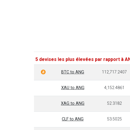
5 devises les plus élevées par rapport à A
BTC to ANG
112,717.2407
XAU to ANG
4,152.4861
XAG to ANG
52.3182
CLF to ANG
53.5025