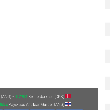
r (ANG) =
3.7704
Krone danoise (DKK)
2652
Pays-Bas Antillean Guilder (ANG)