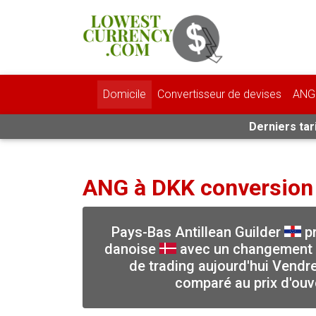
Domicile
Convertisseur de devises
ANG 
Derniers tar
ANG à DKK conversion
Pays-Bas Antillean Guilder
pr
danoise
avec un changement d
de trading aujourd'hui Vendr
comparé au prix d'ouv