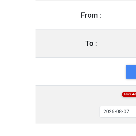
From :
To :
Taux de