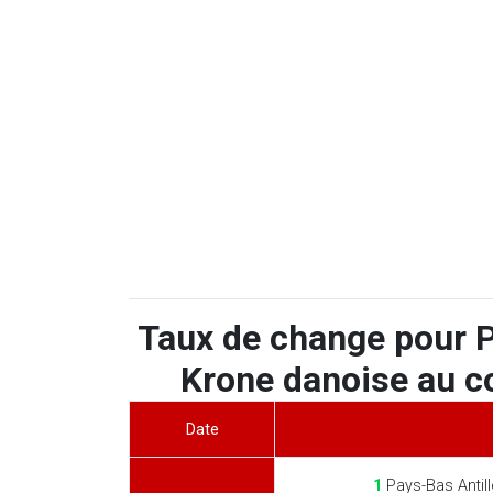
Taux de change pour P
Krone danoise au co
Date
1
Pays-Bas Antill