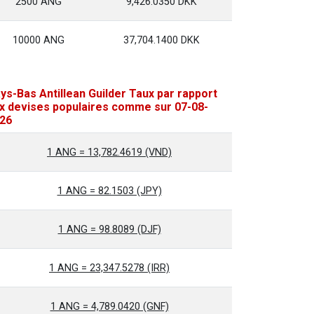
2500 ANG
9,426.0350 DKK
10000 ANG
37,704.1400 DKK
ys-Bas Antillean Guilder Taux par rapport
x devises populaires comme sur 07-08-
26
1 ANG = 13,782.4619 (VND)
1 ANG = 82.1503 (JPY)
1 ANG = 98.8089 (DJF)
1 ANG = 23,347.5278 (IRR)
1 ANG = 4,789.0420 (GNF)