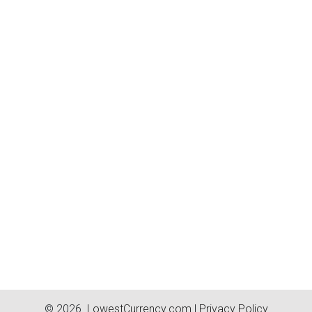
© 2026.
LowestCurrency.com
|
Privacy Policy