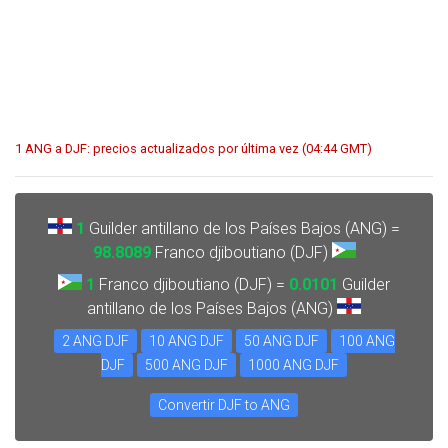
1 ANG a DJF: precios actualizados por última vez (04:44 GMT)
1
Guilder antillano de los Países Bajos (ANG) =
98.8089
Franco djiboutiano (DJF)
1
Franco djiboutiano (DJF) =
0.0101
Guilder
antillano de los Países Bajos (ANG)
2 ANG DJF
10 ANG DJF
50 ANG DJF
100 ANG
DJF
500 ANG DJF
1000 ANG DJF
Convertir DJF to ANG