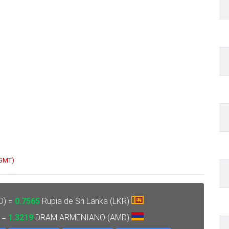
 GMT)
D) =
0.7565
Rupia de Sri Lanka (LKR)
) =
1.3219
DRAM ARMENIANO (AMD)