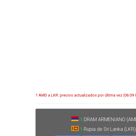
1 AMD a LKR: precios actualizados por última vez (06:09
1
DRAM ARMENIANO (AM
1
Rupia de Sri Lanka (LKR