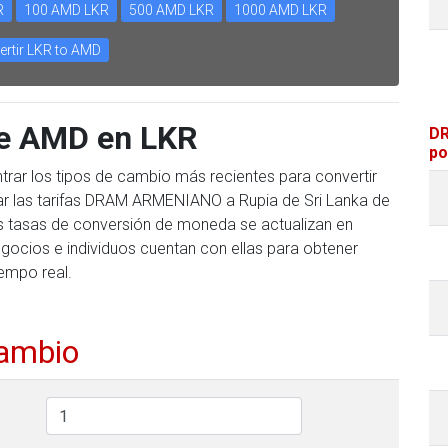
R
100 AMD LKR
500 AMD LKR
1000 AMD LKR
ertir LKR to AMD
te AMD en LKR
DR
po
trar los tipos de cambio más recientes para convertir
r las tarifas DRAM ARMENIANO a Rupia de Sri Lanka de
tras tasas de conversión de moneda se actualizan en
gocios e individuos cuentan con ellas para obtener
iempo real.
cambio