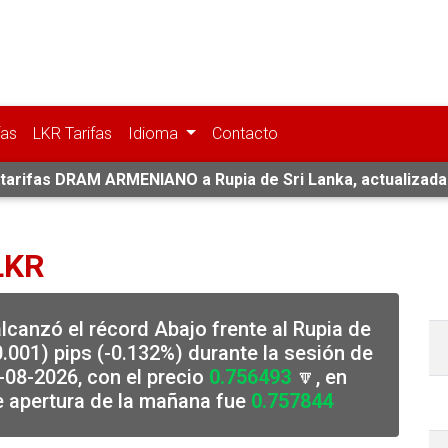
fas
LKR Tarifas
Idioma
Contacto
 tarifas DRAM ARMENIANO a Rupia de Sri Lanka, actualizada
LKR
lcanzó el récord Abajo frente al Rupia de
.001) pips (-0.132%) durante la sesión de
-08-2026, con el precio
0.756493
🔽, en
e apertura de la mañana fue
0.757844