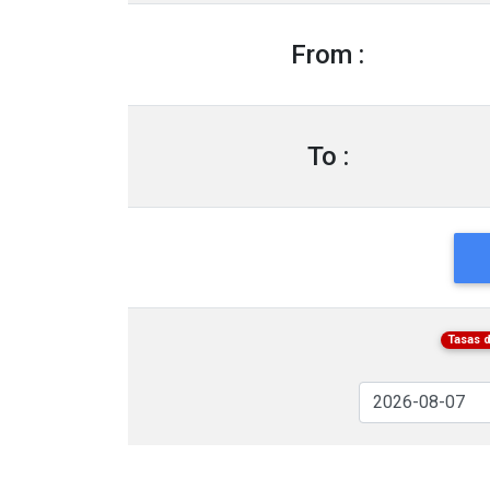
From :
To :
Tasas 