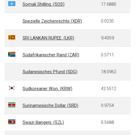
Somali Shilling. (SOS)
17.6880
Spezielle Zeichenrechte (XDR)
0.0235
SRI LANKAN RUPEE. (LKR)
9.4059
Südafrikanischer Rand (ZAR)
0.5711
Sudanesisches Pfund (SDG)
18.0962
Südkoreaner Won. (KRW)
42.5512
Surinamesische Dollar (SRD)
0.9754
Swazi lilangeni. (SZL)
0.5688