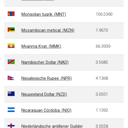
Mongolian tugrik. (MNT)
106.5390
Mozambican metical. (MZN)
1.9670
Myanma Kyat. (MMK)
66.3939
Namibischer Dollar (NAD)
0.5685
Nepalesische Rupee. (NPR)
4.1368
Neuseeland Dollar (NZD)
0.0501
Nicaraguan Córdoba. (NIO)
1.1392
Niederländische antillener Guilder
0.0558