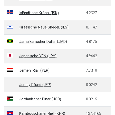
Isländische Króna. (ISK)
4.2937
Israelische Neue Sheqel. (ILS)
0.1147
Jamaikanischer Dollar (JMD)
4.8175
Japanische YEN (JPY)
4.8442
Jemeni Rial. (YER)
7.7310
Jersey Pfund (JEP)
0.0242
Jordanischer Dinar (JOD)
0.0219
Kambodschaner Riel. (KHR)
127.4165