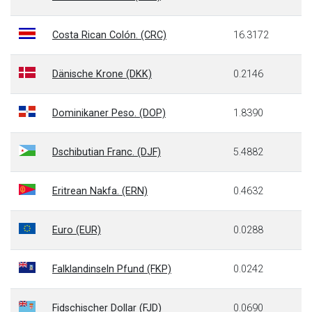
Costa Rican Colón. (CRC)
16.3172
Dänische Krone (DKK)
0.2146
Dominikaner Peso. (DOP)
1.8390
Dschibutian Franc. (DJF)
5.4882
Eritrean Nakfa. (ERN)
0.4632
Euro (EUR)
0.0288
Falklandinseln Pfund (FKP)
0.0242
Fidschischer Dollar (FJD)
0.0690