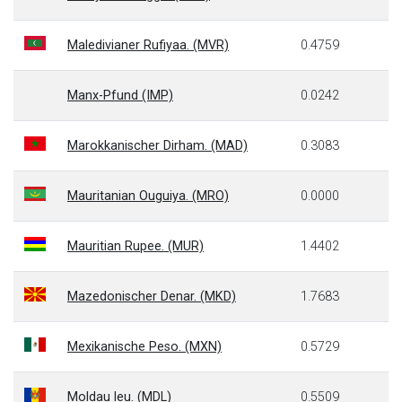
Maledivianer Rufiyaa. (MVR)
0.4759
Manx-Pfund (IMP)
0.0242
Marokkanischer Dirham. (MAD)
0.3083
Mauritanian Ouguiya. (MRO)
0.0000
Mauritian Rupee. (MUR)
1.4402
Mazedonischer Denar. (MKD)
1.7683
Mexikanische Peso. (MXN)
0.5729
Moldau leu. (MDL)
0.5509