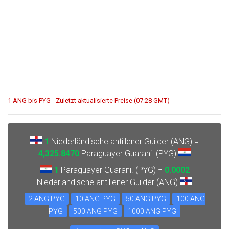
1 ANG bis PYG - Zuletzt aktualisierte Preise (07:28 GMT)
1
Niederländische antillener Guilder (ANG) =
4,325.8470
Paraguayer Guarani. (PYG)
1
Paraguayer Guarani. (PYG) =
0.0002
Niederländische antillener Guilder (ANG)
2 ANG PYG
10 ANG PYG
50 ANG PYG
100 ANG
PYG
500 ANG PYG
1000 ANG PYG