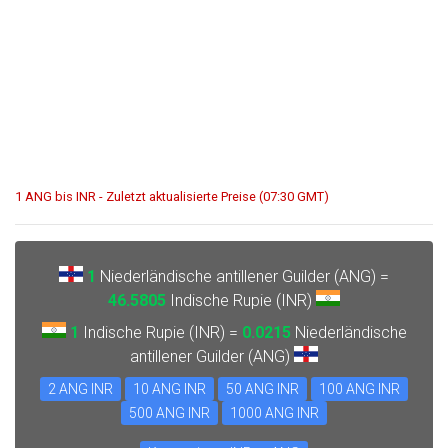
1 ANG bis INR - Zuletzt aktualisierte Preise (07:30 GMT)
1
Niederländische antillener Guilder (ANG) =
46.5805
Indische Rupie (INR)
1
Indische Rupie (INR) =
0.0215
Niederländische
antillener Guilder (ANG)
2 ANG INR
10 ANG INR
50 ANG INR
100 ANG INR
500 ANG INR
1000 ANG INR