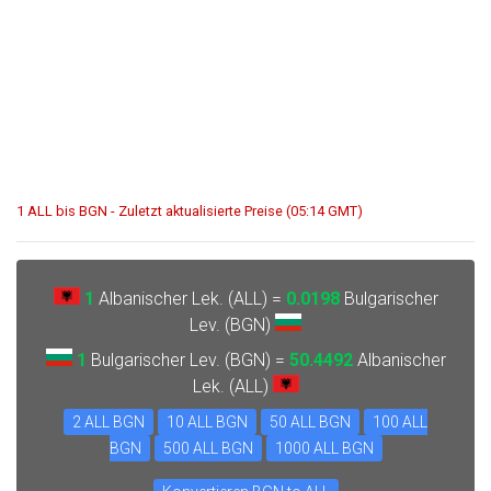
1 ALL bis BGN - Zuletzt aktualisierte Preise (05:14 GMT)
1
Albanischer Lek. (ALL) =
0.0198
Bulgarischer
Lev. (BGN)
1
Bulgarischer Lev. (BGN) =
50.4492
Albanischer
Lek. (ALL)
2 ALL BGN
10 ALL BGN
50 ALL BGN
100 ALL
BGN
500 ALL BGN
1000 ALL BGN