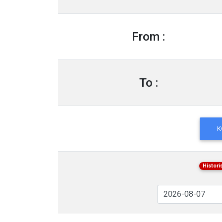
From :
To :
K
Histor