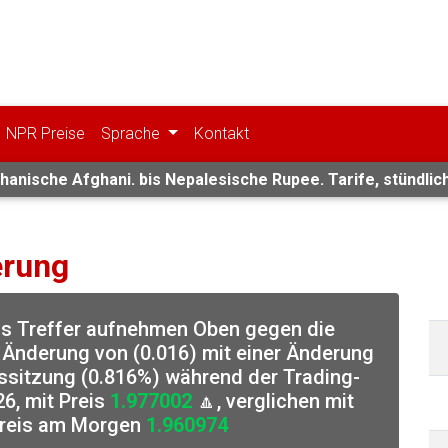
NPR Preise
Sprache
Kontakt
anische Afghani. bis Nepalesische Rupee. Tarife, stündlich 
erung
s Treffer aufnehmen Oben gegen die
 Änderung von (0.016) mit einer Änderung
ssitzung (0.816%) während der Trading-
6, mit Preis
1.977002
🔼, verglichen mit
reis am Morgen
1.960974