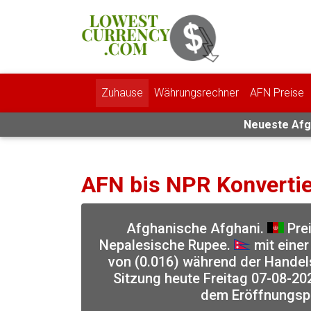
Zuhause
Währungsrechner
AFN Preise
Neueste Afgh
AFN bis NPR Konverti
Afghanische Afghani.
Prei
Nepalesische Rupee.
mit einer
von (0.016) während der Handel
Sitzung heute Freitag 07-08-202
dem Eröffnungsp