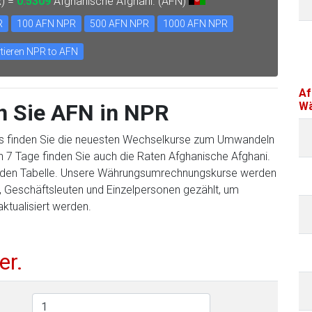
R) =
0.5309
Afghanische Afghani. (AFN)
R
100 AFN NPR
500 AFN NPR
1000 AFN NPR
tieren NPR to AFN
Af
n Sie AFN in NPR
Wä
s finden Sie die neuesten Wechselkurse zum Umwandeln
 7 Tage finden Sie auch die Raten Afghanische Afghani.
enden Tabelle. Unsere Währungsumrechnungskurse werden
n, Geschäftsleuten und Einzelpersonen gezählt, um
aktualisiert werden.
er.