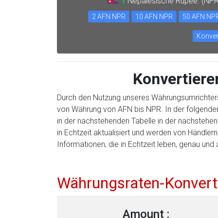
1
Nepalesische Rupee. (NP
2 AFN NPR
10 AFN NPR
50 AFN NP
Konver
Konvertiere
Durch den Nutzung unseres Währungsumrichter
von Währung von AFN bis NPR. In der folgenden
in der nachstehenden Tabelle in der nachsteh
in Echtzeit aktualisiert und werden von Händler
Informationen, die in Echtzeit leben, genau und 
Währungsraten-Konvert
Amount :