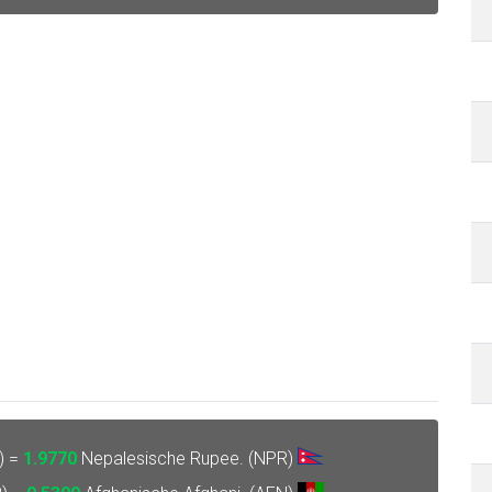
) =
1.9770
Nepalesische Rupee. (NPR)