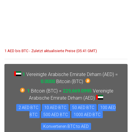
1 AED bis BTC - Zuletzt aktualisierte Preise (05:41 GMT)
1
Vereinigte Arabische Emirate Dirham (AED) =
0.0000
Bitcoin (BTC)
1
Bitcoin (BTC) =
229,669.0995
Vereinigte
Arabische Emirate Dirham (AED)
2 AED BTC
10 AED BTC
50 AED BTC
100 AED
BTC
500 AED BTC
1000 AED BTC
Konvertieren BTC to AED