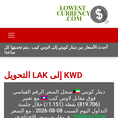
أحدث الأسعار من دينار كويتي إلى لاوس كيب ، يتم تحديثها كل
ساعة!
KWD إلى LAK التحويل
دينار كويتي
سجل السعر الرقم القياسي
فوق مقابل لاوس كيب
مع تغيير
(819.706) نقطة (1.151٪) خلال جلسة
التداول اليوم السبت 08-08-2026 ، مع السعر
72050.812536
🔼 مقارنة بسعر الافتتاح في