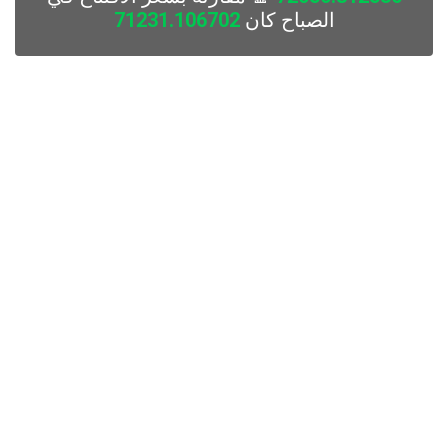
الصباح كان
71231.106702