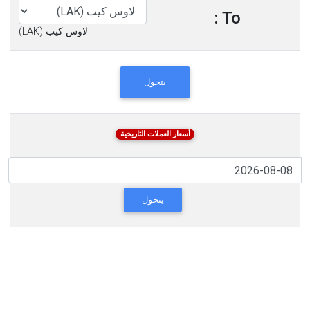
To :
لاوس كيب (LAK)
يتحول
أسعار العملات التاريخية
يتحول