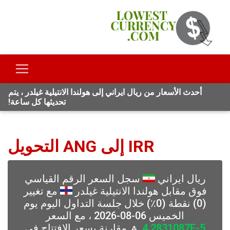
أحدث الأسعار من ريال ايراني إلى هولندا الانتيلية غيلدر ، يتم
تحديثها كل ساعة!
IRR إلى ANG التحويل
ريال ايراني
سجل السعر الرقم القياسي
فوق مقابل هولندا الانتيلية غيلدر
مع تغيير
(0) نقطة (0٪) خلال جلسة التداول اليوم يوم
الخميس 06-08-2026 ، مع السعر
4.2831087E-5
🔼 مقارنة بسعر الافتتاح في