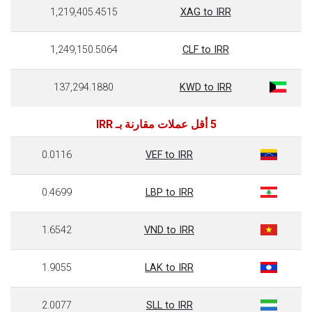
1,219,405.4515
XAG to IRR
1,249,150.5064
CLF to IRR
137,294.1880
KWD to IRR
5 أقل عملات مقارنة بـ IRR
0.0116
VEF to IRR
0.4699
LBP to IRR
1.6542
VND to IRR
1.9055
LAK to IRR
2.0077
SLL to IRR