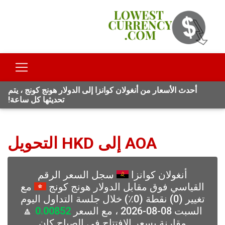
أحدث الأسعار من أنغولان كوانزا إلى الدولار هونج كونج ، يتم
تحديثها كل ساعة!
AOA إلى HKD التحويل
أنغولان كوانزا
سجل السعر الرقم
القياسي فوق مقابل الدولار هونج كونج
مع
تغيير (0) نقطة (0٪) خلال جلسة التداول اليوم
السبت 08-08-2026 ، مع السعر
0.00852
🔼
مقارنة بسعر الافتتاح في الصباح كان