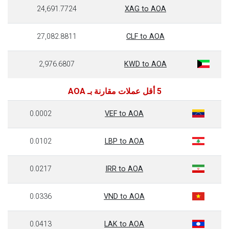
24,691.7724
XAG to AOA
27,082.8811
CLF to AOA
2,976.6807
KWD to AOA
5 أقل عملات مقارنة بـ AOA
0.0002
VEF to AOA
0.0102
LBP to AOA
0.0217
IRR to AOA
0.0336
VND to AOA
0.0413
LAK to AOA