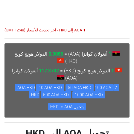
1 AOA إلى HKD - آخر تحديث للأسعار (12:48 GMT)
1
أنغولان كوانزا (AOA) =
0.0085
الدولار هونج كونج
(HKD)
1
الدولار هونج كونج (HKD) =
117.3742
أنغولان كوانزا
(AOA)
10 AOA HKD
50 AOA HKD
100 AOA
2 AOA HKD
HKD
500 AOA HKD
1000 AOA HKD
يتحول HKD to AOA
تحويل AOA إلى HKD