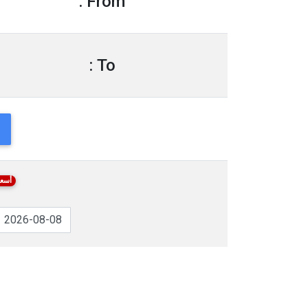
From :
To :
أسعا