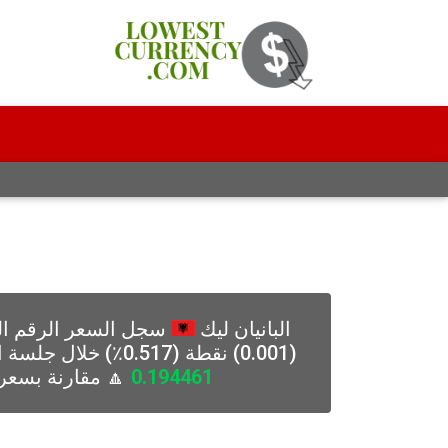
البانيان ليك
سجل السعر الرقم ال
(0.001) نقطة (0.517٪) خلال جلسة التداول اليوم السبت 08-08-2026 ، مع السعر
0.194461
🔼 مقارنة بسعر 