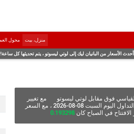
منزل، بيت
محول العم
أحدث الأسعار من البانيان ليك إلى لوتي ليسوتو ، يتم تحديثها كل ساعة!
قياسي فوق مقابل لوتي ليسوتو
مع تغيير
الافتتاح في الصباح كان
0.193298