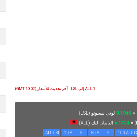
1 ALL إلى LSL - آخر تحديث للأسعار (10:02 GMT)
0.1945
لوتي ليسوتو (LSL)
5.1424
البانيان ليك (ALL)
10 ALL LSL
50 ALL LSL
100 ALL L