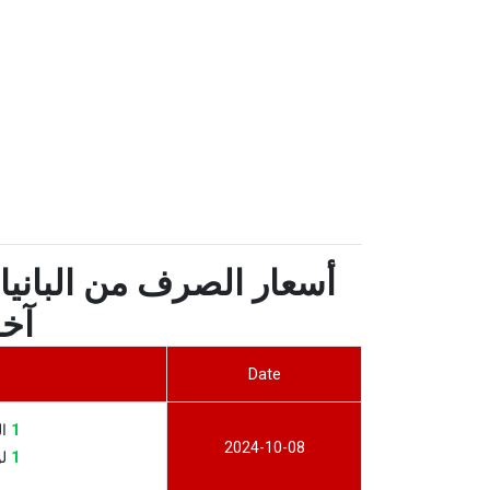
أسعار الصرف من البانيا
آخر 7 
Date
1
الب
2024-10-08
1
لوت