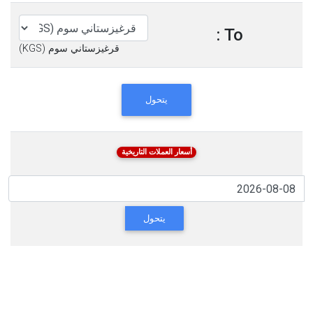
To :
قرغيزستاني سوم (KGS)
يتحول
أسعار العملات التاريخية
يتحول