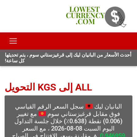
أحدث الأسعار من البانيان ليك إلى قرغيزستاني سوم ، يتم تحديثها
كل ساعة!
ALL إلى KGS التحويل
البانيان ليك
سجل السعر الرقم القياسي
فوق مقابل قرغيزستاني سوم
مع تغيير
(0.006) نقطة (0.638٪) خلال جلسة التداول
اليوم السبت 08-08-2026 ، مع السعر
0.946959
🔼 مقارنة بسعر الافتتاح في الصباح