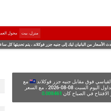
منزل، بيت
محول العم
ث الأسعار من البانيان ليك إلى جنيه جزر فوكلاند ، يتم تحديثها كل ساع
قياسي فوق مقابل جنيه جزر فوكلاند
مع
الافتتاح في الصباح كان
0.008461