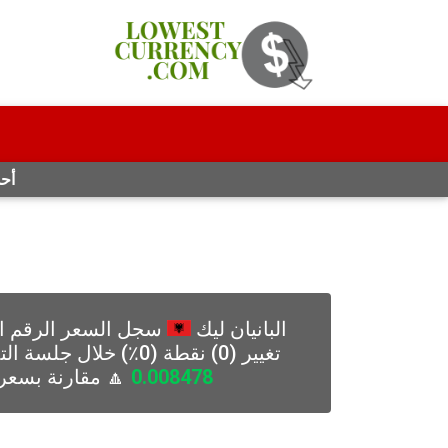
أحد
البانيان ليك
سجل السعر الرقم ال
تغيير (0) نقطة (0٪) خلال جلسة التداول اليوم السبت 08-08-2026 ، مع السعر
0.008478
🔼 مقارنة بسعر 