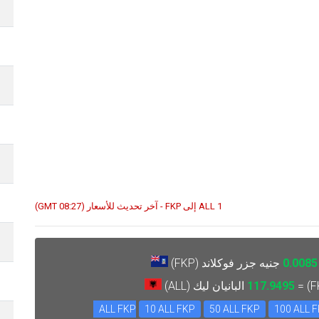
1 ALL إلى FKP - آخر تحديث للأسعار (08:27 GMT)
0.0085
جنيه جزر فوكلاند (FKP)
117.9495
البانيان ليك (ALL)
10 ALL FKP
50 ALL FKP
100 ALL 