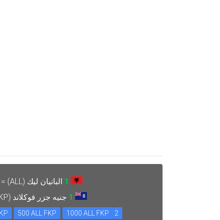
1
البانيان ليك (ALL) =
1
جنيه جزر فوكلاند (FKP) =
FKP
500 ALL FKP
1000 ALL FKP
2 ALL FKP