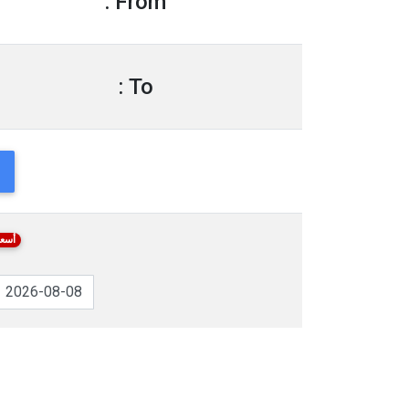
From :
To :
أسعا