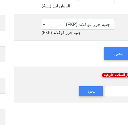
البانيان ليك (ALL)
جنيه جزر فوكلاند (FKP)
يتحول
ر العملات التاريخية
يتحول