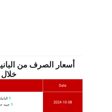
أسعار الصرف من البانيا
خلال آخر
Date
1
البانيان ل
2024-10-08
1
جنيه جزر ف