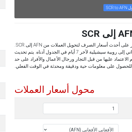
SCR to
باستخدام محول العملات الخاص بنا ، يمكنك العثور على أحدث أسعار الصرف لتحويل العملات من AFN إلى SCR.
يمكنك أيضًا العثور على الأسعار من الأفغاني الأفغاني إلى روبية سيشيلية لآخر 7 أيام في الجدول أدناه. يتم تحديث
 الاعتماد عليها من قبل التجار ورجال الأعمال والأفراد على حد
للحصول على معلومات حية ودقيقة ومحدثة في الوقت الفعلي.
محول أسعار العملات