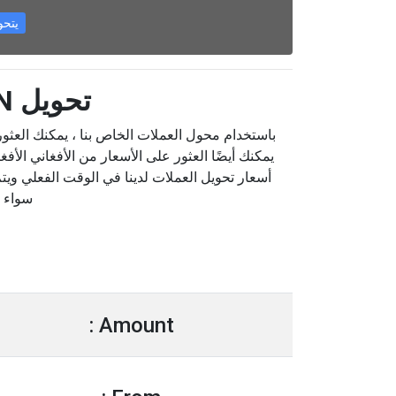
يتحول  AFN
تحويل AFN إلى SCR
أسعار تحويل العملات لدينا في الوقت الفعلي ويتم
سواء 
Amount :