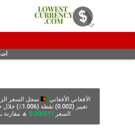
أحدث
الأفغاني الأفغاني
سجل السعر الرقم
السعر
0.200511
🔼 مقارنة ب