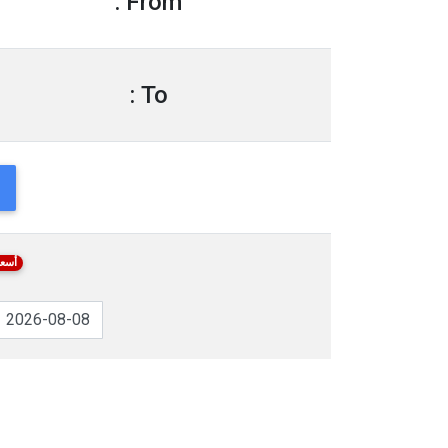
From :
To :
أسعا