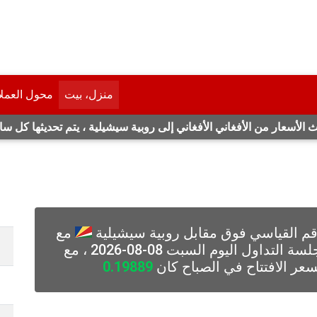
منزل، بيت
محول العمل
 الأسعار من الأفغاني الأفغاني إلى روبية سيشيلية ، يتم تحديثها كل سا
 القياسي فوق مقابل روبية سيشيلية
مع
تغيير (0.002) نقطة (1.006٪) خلال جلسة التداول اليوم السبت 08-08-2026 ، مع
سعر الافتتاح في الصباح كان
0.19889