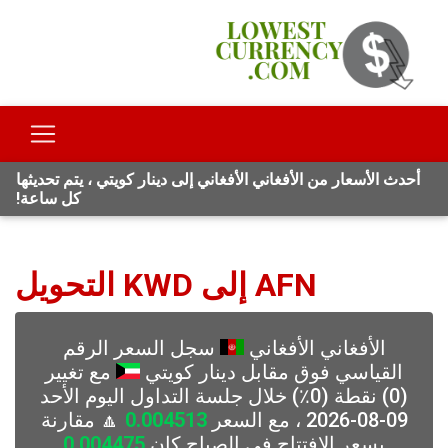
أحدث الأسعار من الأفغاني الأفغاني إلى دينار كويتي ، يتم تحديثها
كل ساعة!
AFN إلى KWD التحويل
الأفغاني الأفغاني
سجل السعر الرقم
القياسي فوق مقابل دينار كويتي
مع تغيير
(0) نقطة (0٪) خلال جلسة التداول اليوم الأحد
09-08-2026 ، مع السعر
0.004513
🔼 مقارنة
بسعر الافتتاح في الصباح كان
0.004475