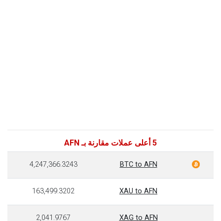
5 أعلى عملات مقارنة بـ AFN
4,247,366.3243
BTC to AFN
163,499.3202
XAU to AFN
2,041.9767
XAG to AFN