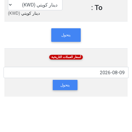
To :
دينار كويتي (KWD)
يتحول
أسعار العملات التاريخية
يتحول