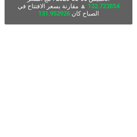
132.723854
🔼 مقارنة بسعر الافتتاح في
الصباح كان
131.952926